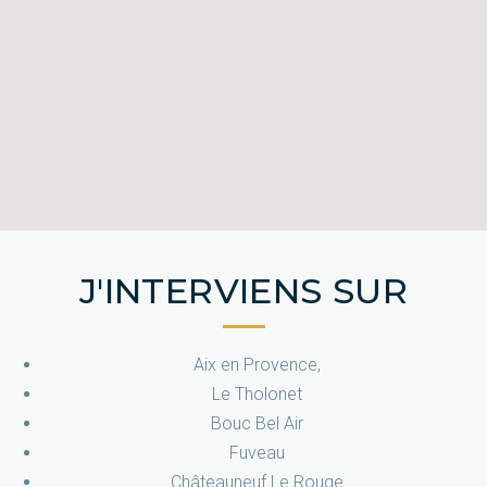
J'INTERVIENS SUR
Aix en Provence,
Le Tholonet
Bouc Bel Air
Fuveau
Châteauneuf Le Rouge