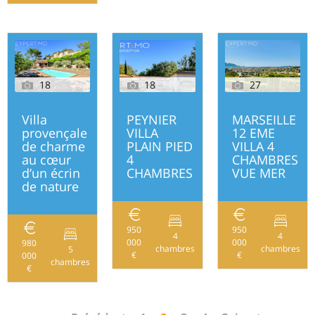
18
18
27
Villa
PEYNIER
MARSEILLE
provençale
VILLA
12 EME
de charme
PLAIN PIED
VILLA 4
au cœur
4
CHAMBRES
d’un écrin
CHAMBRES
VUE MER
de nature
950
950
4
4
000
250
000
980
chambres
chambres
5
€
€
000
270
chambres
€