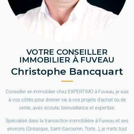
VOTRE CONSEILLER
IMMOBILIER À FUVEAU
Christophe Bancquart
Conseiller en immobilier chez EXPERTIMO à Fuveau, je suis
à vos côtés pour donner vie à vos projets d’achat ou de
vente, avec écoute, bienveillance et expertise.
Spécialisé dans la transaction immobilière à Fuveau et ses
environs (Gréasque, Saint-Savournin, Trets…), je mets tout