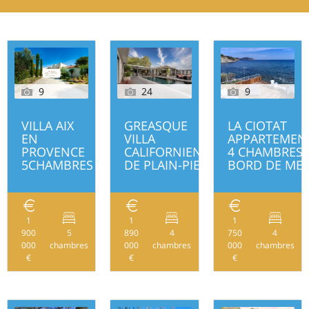
9
24
9
VILLA AIX
GREASQUE
LA CIOTAT
EN
VILLA
APPARTEMEN
PROVENCE
CALIFORNIENNE
4 CHAMBRES
5CHAMBRES
DE PLAIN-PIED
BORD DE ME
1
1
1
900
5
890
4
750
4
250
260
000
chambres
000
chambres
000
chambres
€
€
€