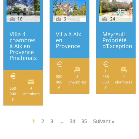
16
6
24
Villa 4
Villa à Aix
Meyreuil
chambres
en
Propriété
à Aix en
Provence
d’Exception
Provence
Pinchinats
1
1
520
6
435
4
175
000
chambres
000
chambres
1
€
€
550
4
201
000
chambres
€
1
2
3
…
34
35
Suivant »