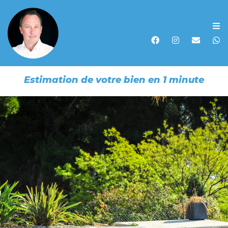
Accueil
Acheter
Estimation de votre bien en 1 minute
Vendre
Louer
Biens vendus
Recherche