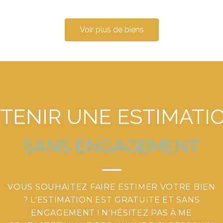
Voir plus de biens
TENIR
UNE
ESTIMATI
S
A
N
S
E
N
G
A
G
E
M
E
N
T
VOUS SOUHAITEZ FAIRE ESTIMER VOTRE BIEN
? L'ESTIMATION EST GRATUITE ET SANS
ENGAGEMENT ! N'HÉSITEZ PAS À ME