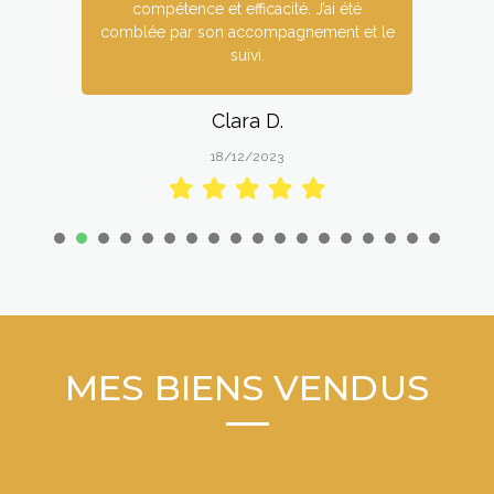
compétence et efficacité. J’ai été
comblée par son accompagnement et le
suivi.
Clara D.
18/12/2023
1
2
3
4
5
6
7
8
9
1
1
1
1
0
1
2
3
4
5
6
7
8
MES BIENS VENDUS