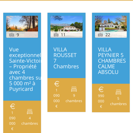
9
11
22
Vue
VILLA
VILLA
exceptionnelle
ROUSSET
PEYNIER 5
Sainte-Victoire
7
CHAMBRES
– Propriété
Chambres
CALME
avec 4
ABSOLU
chambres sur
5 000 m² à
Puyricard
1
090
9
990
334
5
000
chambres
000
chambres
€
€
1
090
4
194
000
chambres
€