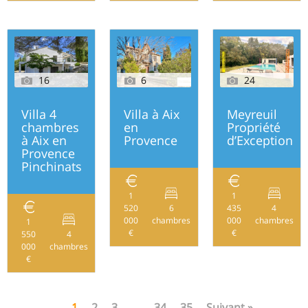
16
6
24
Villa 4
Villa à Aix
Meyreuil
chambres
en
Propriété
à Aix en
Provence
d’Exception
Provence
Pinchinats
1
1
520
6
435
4
175
000
chambres
000
chambres
1
€
€
550
4
201
000
chambres
€
1
2
3
…
34
35
Suivant »