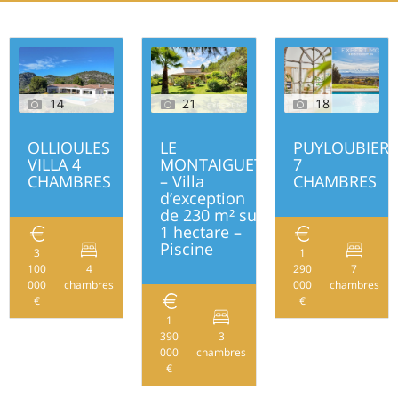
14
21
18
OLLIOULES
LE
PUYLOUBIER
VILLA 4
MONTAIGUET
7
CHAMBRES
– Villa
CHAMBRES
d’exception
de 230 m² sur
1 hectare –
Piscine
3
1
100
4
290
7
330
000
chambres
000
chambres
€
€
1
390
3
230
000
chambres
€