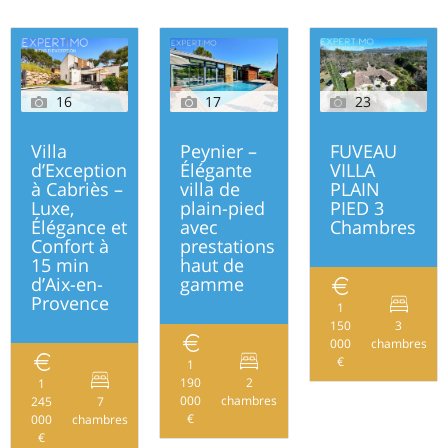
16
17
23
Villa
Peynier –
FUVEAU
d’Exception
Élégante
VILLA
à Cabriès –
villa de
PLAIN
Luxe,
plain-pied
PIED 3
Élégance et
avec
Chambres
Confort à
prestations
15 min
haut de
d’Aix-en-
gamme
Provence
1
150
3
000
chambres
€
1
190
2
1
162
000
chambres
245
7
245
€
000
chambres
€