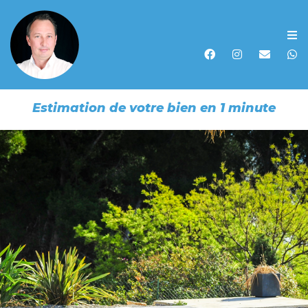
Accueil
Acheter
Estimation de votre bien en 1 minute
Vendre
Louer
Biens vendus
Recherche