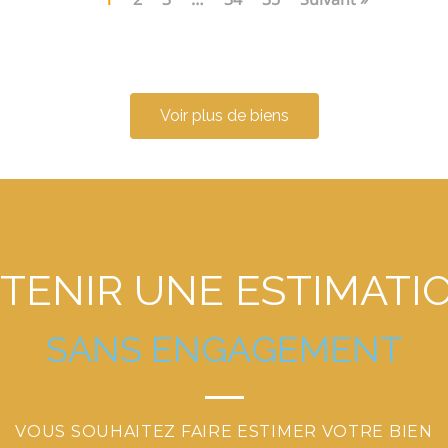
Voir plus de biens
TENIR
UNE
ESTIMATI
S
A
N
S
E
N
G
A
G
E
M
E
N
T
VOUS SOUHAITEZ FAIRE ESTIMER VOTRE BIEN