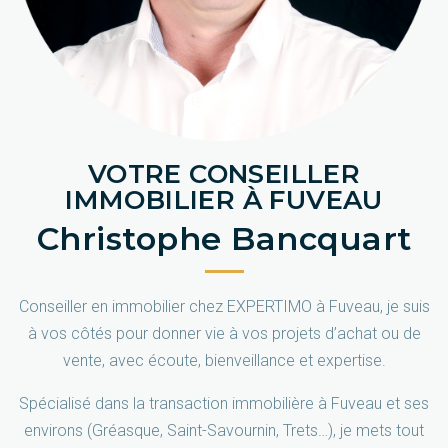
VOTRE CONSEILLER
IMMOBILIER À FUVEAU
Christophe Bancquart
Conseiller en immobilier chez EXPERTIMO à Fuveau, je suis
à vos côtés pour donner vie à vos projets d’achat ou de
vente, avec écoute, bienveillance et expertise.
Spécialisé dans la transaction immobilière à Fuveau et ses
environs (Gréasque, Saint-Savournin, Trets…), je mets tout