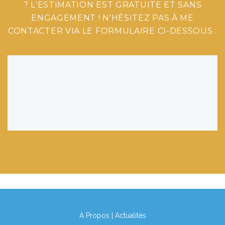
? L'ESTIMATION EST GRATUITE ET SANS
ENGAGEMENT ! N'HÉSITEZ PAS À ME
CONTACTER VIA LE FORMULAIRE CI-DESSOUS :
A Propos
|
Actualités