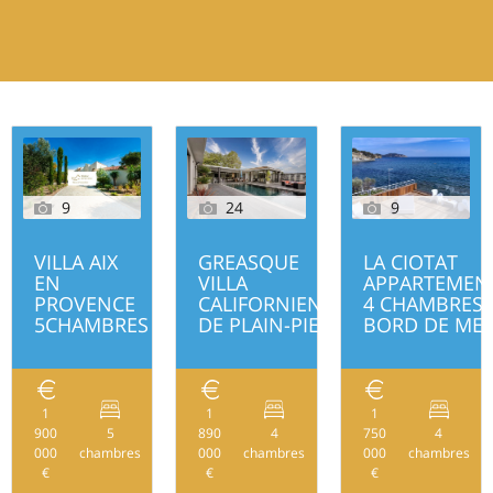
9
24
9
VILLA AIX
GREASQUE
LA CIOTAT
EN
VILLA
APPARTEMEN
PROVENCE
CALIFORNIENNE
4 CHAMBRES
5CHAMBRES
DE PLAIN-PIED
BORD DE ME
1
1
1
900
5
890
4
750
4
250
260
000
chambres
000
chambres
000
chambres
€
€
€