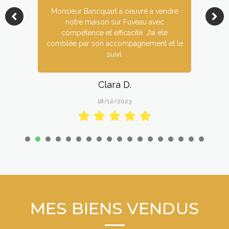
Monsieur Bancquart a oeuvré à vendre
notre maison sur Fuveau avec
compétence et efficacité. J’ai été
comblée par son accompagnement et le
suivi.
Clara D.
18/12/2023
1
2
3
4
5
6
7
8
9
1
1
1
1
0
1
2
3
4
5
6
7
8
MES BIENS VENDUS