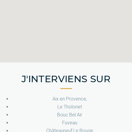
J'INTERVIENS SUR
Aix en Provence,
Le Tholonet
Bouc Bel Air
Fuveau
Châteauneuf Le Rouge