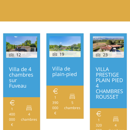
19
12
23
Villa de
Villa de 4
VILLA
plain-pied
chambres
PRESTIGE
sur
PLAIN PIED
Fuveau
4
CHAMBRES
ROUSSET
1
390
5
245
000
chambres
1
€
400
4
250m²
000
chambres
1
€
320
4