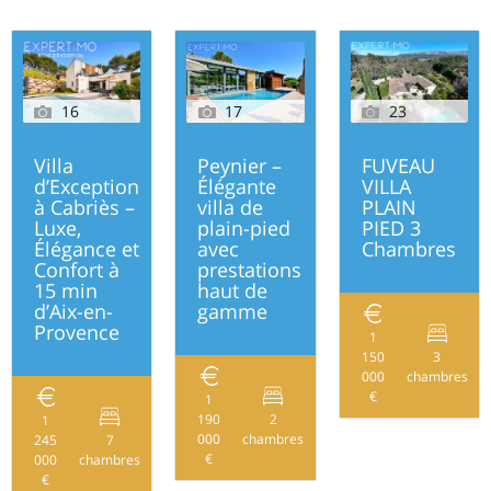
16
17
23
Villa
Peynier –
FUVEAU
d’Exception
Élégante
VILLA
à Cabriès –
villa de
PLAIN
Luxe,
plain-pied
PIED 3
Élégance et
avec
Chambres
Confort à
prestations
15 min
haut de
d’Aix-en-
gamme
Provence
1
150
3
000
chambres
€
1
190
2
1
162
000
chambres
245
7
245
€
000
chambres
€