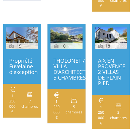
000
chambres
€
15
10
18
Propriété
THOLONET /
AIX EN
Fuvelaine
VILLA
PROVENCE
d’exception
D’ARCHITECTE
2 VILLAS
5 CHAMBRES
DE PLAIN
PIED
1
250
7
1
243
000
chambres
250
5
1
280
€
000
chambres
250
3
€
000
chambres
€