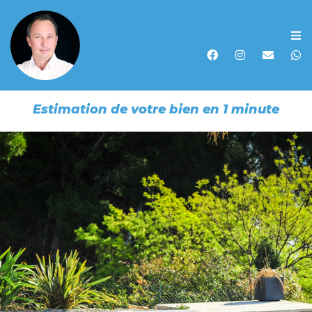
Accueil
Acheter
Estimation de votre bien en 1 minute
Vendre
Louer
Biens vendus
Recherche