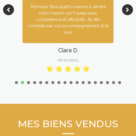
Monsieur Bancquart a oeuvré à vendre
notre maison sur Fuveau avec
compétence et efficacité. J’ai été
comblée par son accompagnement et le
suivi.
Clara D.
18/12/2023
1
2
3
4
5
6
7
8
9
1
1
1
1
0
1
2
3
4
5
6
7
8
MES BIENS VENDUS