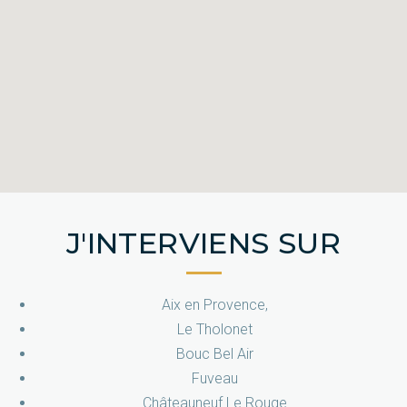
J'INTERVIENS SUR
Aix en Provence,
Le Tholonet
Bouc Bel Air
Fuveau
Châteauneuf Le Rouge