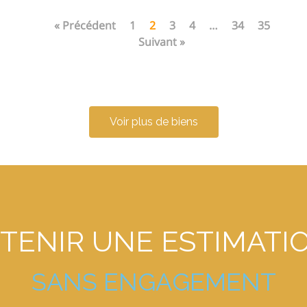
« Précédent
1
2
3
4
…
34
35
Suivant »
Voir plus de biens
TENIR
UNE
ESTIMATI
S
A
N
S
E
N
G
A
G
E
M
E
N
T