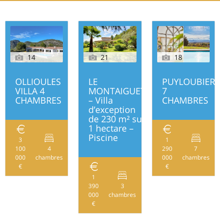
14
21
18
OLLIOULES
LE
PUYLOUBIER
VILLA 4
MONTAIGUET
7
CHAMBRES
– Villa
CHAMBRES
d’exception
de 230 m² sur
1 hectare –
Piscine
3
1
100
4
290
7
330
000
chambres
000
chambres
€
€
1
390
3
230
000
chambres
€