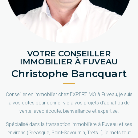
VOTRE CONSEILLER
IMMOBILIER À FUVEAU
Christophe Bancquart
Conseiller en immobilier chez EXPERTIMO à Fuveau, je suis
à vos côtés pour donner vie à vos projets d’achat ou de
vente, avec écoute, bienveillance et expertise.
Spécialisé dans la transaction immobilière à Fuveau et ses
environs (Gréasque, Saint-Savournin, Trets…), je mets tout