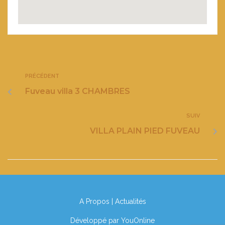
PRÉCÉDENT
Fuveau villa 3 CHAMBRES
SUIV
VILLA PLAIN PIED FUVEAU
A Propos
|
Actualités
Développé par
YouOnline