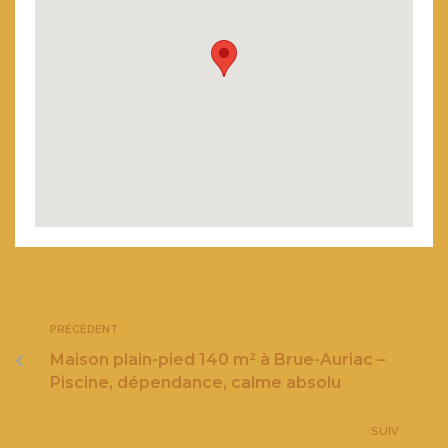
PRÉCÉDENT
Maison plain-pied 140 m² à Brue-Auriac –
Piscine, dépendance, calme absolu
SUIV