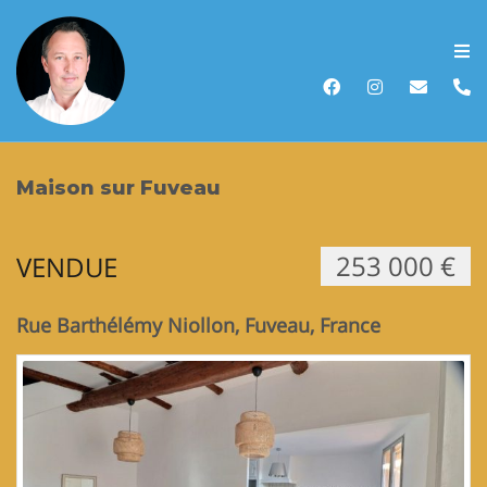
Accueil
Acheter
Maison sur Fuveau
Vendre
253 000 €
VENDUE
Louer
Biens vendus
Rue Barthélémy Niollon, Fuveau, France
Recherche