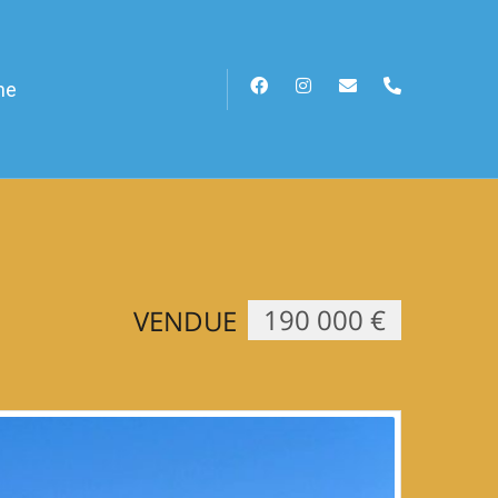
he
190 000 €
VENDUE