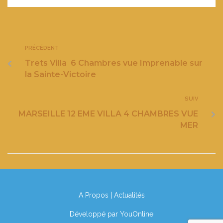
PRÉCÉDENT
Trets Villa 6 Chambres vue Imprenable sur
la Sainte-Victoire
SUIV
MARSEILLE 12 EME VILLA 4 CHAMBRES VUE
MER
A Propos
|
Actualités
Développé par
YouOnline