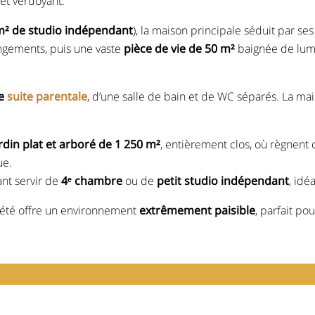
 et verdoyant.
m² de studio indépendant
), la maison principale séduit par se
angements, puis une vaste
pièce de vie de 50 m²
baignée de lumi
ne
suite parentale
, d’une salle de bain et de WC séparés. La ma
rdin plat et arboré de 1 250 m²
, entièrement clos, où règnent
ue.
nt servir de
4ᵉ chambre
ou de
petit studio indépendant
, idé
riété offre un environnement
extrêmement paisible
, parfait po