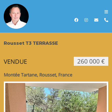
Accueil
Acheter
Rousset T3 TERRASSE
Vendre
260 000 €
VENDUE
Louer
Biens vendus
Montée Tartane, Rousset, France
Recherche