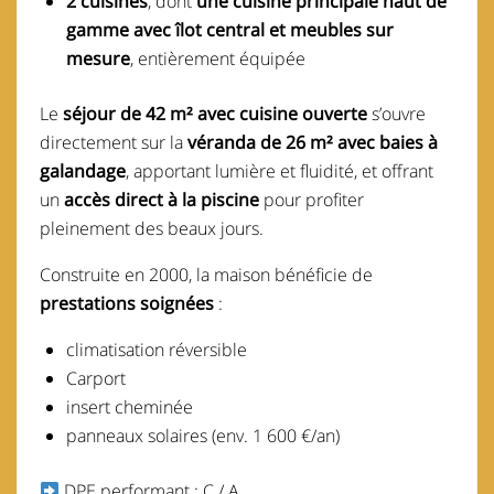
2 cuisines
, dont
une cuisine principale haut de
gamme avec îlot central et meubles sur
mesure
, entièrement équipée
Le
séjour de 42 m² avec cuisine ouverte
s’ouvre
directement sur la
véranda de 26 m² avec baies à
galandage
, apportant lumière et fluidité, et offrant
un
accès direct à la piscine
pour profiter
pleinement des beaux jours.
Construite en 2000, la maison bénéficie de
prestations soignées
:
climatisation réversible
Carport
insert cheminée
panneaux solaires (env. 1 600 €/an)
DPE performant : C / A