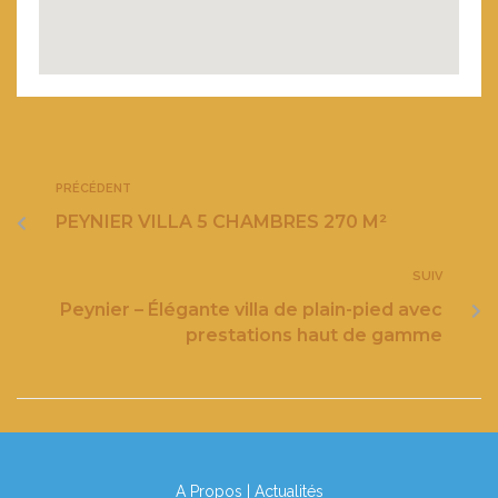
PRÉCÉDENT
PEYNIER VILLA 5 CHAMBRES 270 M²
SUIV
Peynier – Élégante villa de plain-pied avec
prestations haut de gamme
A Propos
|
Actualités