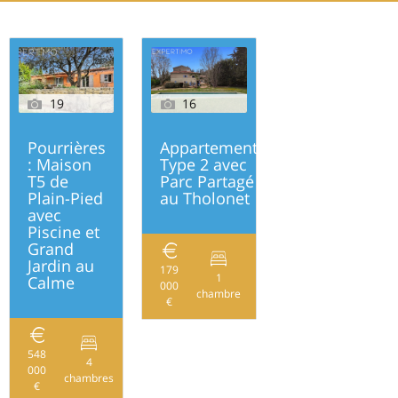
19
16
Pourrières
Appartement
: Maison
Type 2 avec
T5 de
Parc Partagé
Plain-Pied
au Tholonet
avec
Piscine et
Grand
Jardin au
179
1
Calme
000
34
chambre
€
548
4
000
133
chambres
€