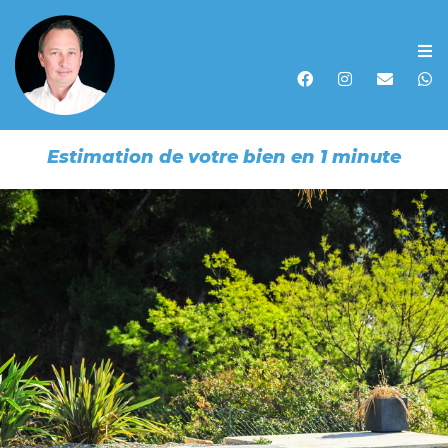
Accueil
Acheter
Estimation de votre bien en 1 minute
Vendre
Louer
Biens vendus
Recherche