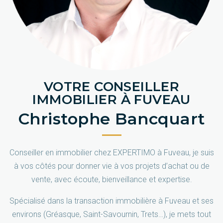
VOTRE CONSEILLER
IMMOBILIER À FUVEAU
Christophe Bancquart
Conseiller en immobilier chez EXPERTIMO à Fuveau, je suis
à vos côtés pour donner vie à vos projets d’achat ou de
vente, avec écoute, bienveillance et expertise.
Spécialisé dans la transaction immobilière à Fuveau et ses
environs (Gréasque, Saint-Savournin, Trets…), je mets tout