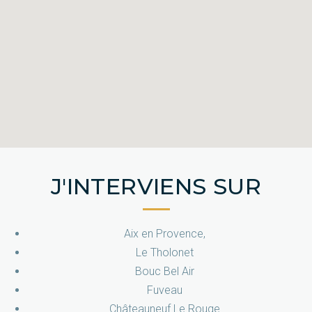
J'INTERVIENS SUR
Aix en Provence,
Le Tholonet
Bouc Bel Air
Fuveau
Châteauneuf Le Rouge