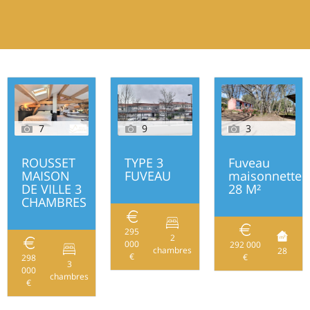
7
9
3
ROUSSET
TYPE 3
Fuveau
MAISON
FUVEAU
maisonnette
DE VILLE 3
28 M²
CHAMBRES
295
2
000
69
292 000
chambres
28
€
€
298
3
000
152
chambres
€