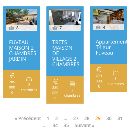
4
8
7
Appartement
FUVEAU
TRETS
T4 sur
MAISON 2
MAISON
Fuveau
CHAMBRES
DE
JARDIN
VILLAGE 2
CHAMBRES
279
3
000
285
chambres
2
€
000
55
280
chambres
2
€
000
84,1
chambres
€
« Précédent
1
2
…
27
28
29
30
31
…
34
35
Suivant »