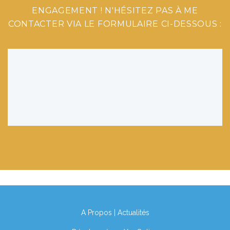
ENGAGEMENT ! N'HÉSITEZ PAS À ME
CONTACTER VIA LE FORMULAIRE CI-DESSOUS :
A Propos
|
Actualités