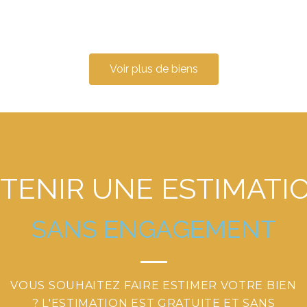
Voir plus de biens
TENIR
UNE
ESTIMATI
S
A
N
S
E
N
G
A
G
E
M
E
N
T
VOUS SOUHAITEZ FAIRE ESTIMER VOTRE BIEN
? L'ESTIMATION EST GRATUITE ET SANS