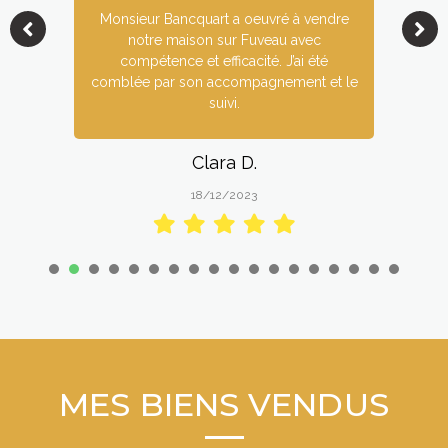
Monsieur Bancquart a oeuvré à vendre
notre maison sur Fuveau avec
compétence et efficacité. J’ai été
comblée par son accompagnement et le
suivi.
Clara D.
18/12/2023
1
2
3
4
5
6
7
8
9
1
1
1
1
0
1
2
3
4
5
6
7
8
MES BIENS VENDUS