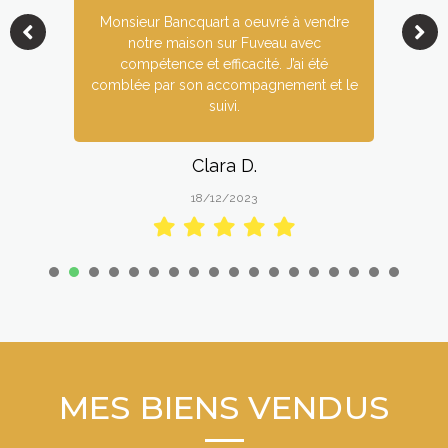
Monsieur Bancquart a oeuvré à vendre
notre maison sur Fuveau avec
compétence et efficacité. J’ai été
comblée par son accompagnement et le
suivi.
Clara D.
18/12/2023
1
2
3
4
5
6
7
8
9
1
1
1
1
0
1
2
3
4
5
6
7
8
MES BIENS VENDUS