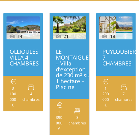
14
21
18
OLLIOULES
LE
PUYLOUBIER
VILLA 4
MONTAIGUET
7
CHAMBRES
– Villa
CHAMBRES
d’exception
de 230 m² sur
1 hectare –
Piscine
3
1
100
4
290
7
330
000
chambres
000
chambres
€
€
1
390
3
230
000
chambres
€