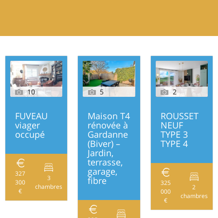
10
5
2
FUVEAU
Maison T4
ROUSSET
viager
rénovée à
NEUF
occupé
Gardanne
TYPE 3
(Biver) –
TYPE 4
Jardin,
terrasse,
garage,
327
3
fibre
300
131
325
chambres
2
€
000
chambres
€