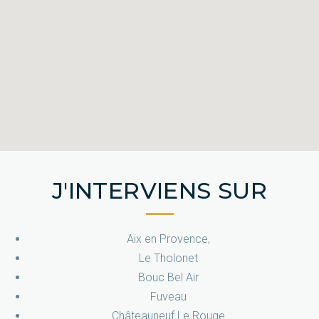
J'INTERVIENS SUR
Aix en Provence,
Le Tholonet
Bouc Bel Air
Fuveau
Châteauneuf Le Rouge