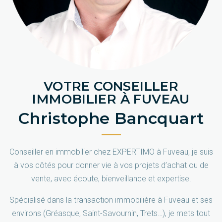
VOTRE CONSEILLER
IMMOBILIER À FUVEAU
Christophe Bancquart
Conseiller en immobilier chez EXPERTIMO à Fuveau, je suis
à vos côtés pour donner vie à vos projets d’achat ou de
vente, avec écoute, bienveillance et expertise.
Spécialisé dans la transaction immobilière à Fuveau et ses
environs (Gréasque, Saint-Savournin, Trets…), je mets tout