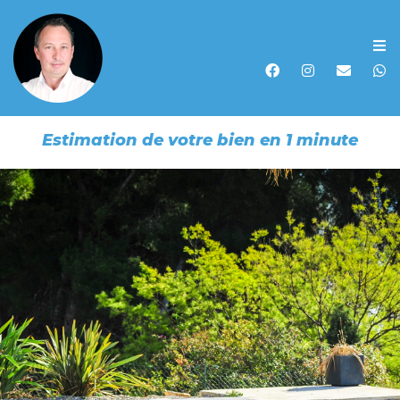
Accueil
Acheter
Estimation de votre bien en 1 minute
Vendre
Louer
Biens vendus
Recherche