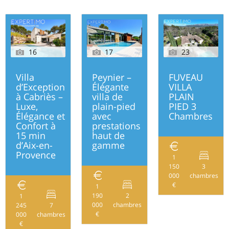
16
17
23
Villa
Peynier –
FUVEAU
d’Exception
Élégante
VILLA
à Cabriès –
villa de
PLAIN
Luxe,
plain-pied
PIED 3
Élégance et
avec
Chambres
Confort à
prestations
15 min
haut de
d’Aix-en-
gamme
Provence
1
150
3
000
chambres
€
1
190
2
1
162
000
chambres
245
7
245
€
000
chambres
€