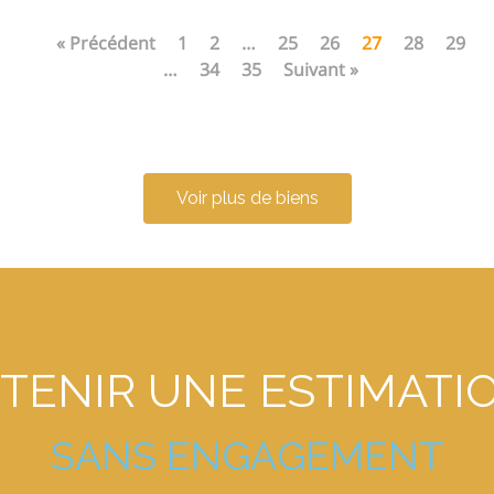
« Précédent
1
2
…
25
26
27
28
29
…
34
35
Suivant »
Voir plus de biens
TENIR
UNE
ESTIMATI
S
A
N
S
E
N
G
A
G
E
M
E
N
T