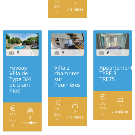
325
3
000
79
chambres
€
9
6
6
Fuveau
Villa 2
Appartement
Villa de
chambres
TYPE 3
Type 3/4
sur
TRETS
de plain
Pourrières
Pied
315
2
000
319
chambres
2
€
000
78
320
chambres
2
€
000
87
chambres
€